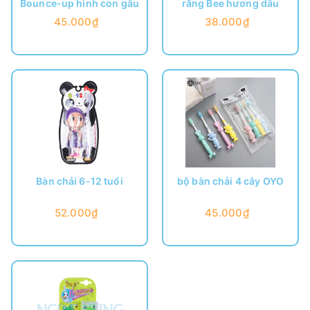
Bounce-up hình con gấu
răng Bee hương dâu
45.000₫
38.000₫
Bàn chải 6-12 tuổi
bộ bàn chải 4 cây OYO
52.000₫
45.000₫