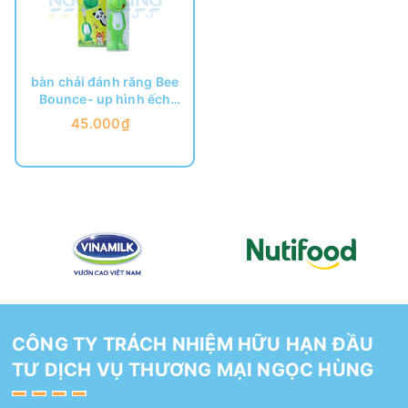
bàn chải đánh răng Bee
Bounce- up hình ếch
xanh
45.000₫
CÔNG TY TRÁCH NHIỆM HỮU HẠN ĐẦU
TƯ DỊCH VỤ THƯƠNG MẠI NGỌC HÙNG