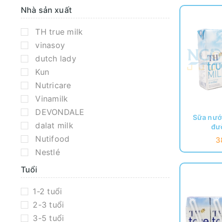
Nhà sản xuất
TH true milk
vinasoy
dutch lady
Kun
Nutricare
Vinamilk
DEVONDALE
Sữa nước
dalat milk
đư
Nutifood
3
Nestlé
Tuổi
1-2 tuổi
2-3 tuổi
3-5 tuổi