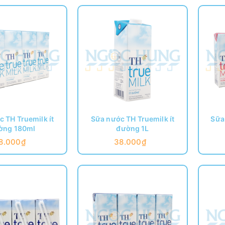
 TH Truemilk ít
Sữa nước TH Truemilk ít
Sữa
ờng 180ml
đường 1L
8.000₫
38.000₫