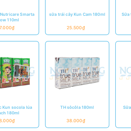
Nutricare Smarta
sữa trái cây Kun Cam 180ml
Sữa 
ow 110ml
7.000₫
25.500₫
 Kun socola lúa
TH sôcôla 180ml
Sữa
ch 180ml
8.000₫
38.000₫