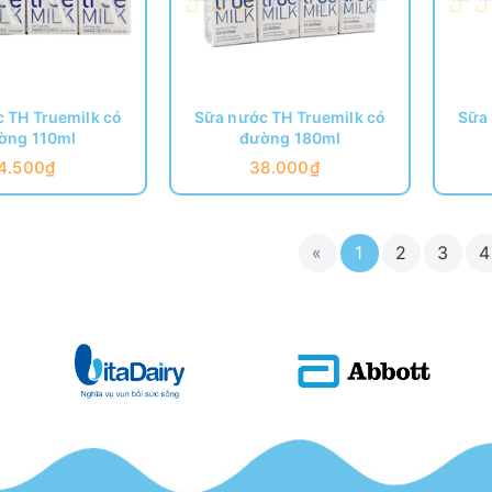
 TH Truemilk có
Sữa nước TH Truemilk có
Sữa 
ờng 110ml
đường 180ml
4.500₫
38.000₫
«
1
2
3
4