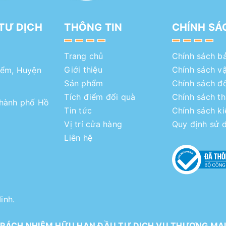
TƯ DỊCH
THÔNG TIN
CHÍNH SÁ
Trang chủ
Chính sách b
Giới thiệu
Chính sách v
iểm, Huyện
Sản phẩm
Chính sách đổ
Tích điểm đổi quà
Chính sách t
Thành phố Hồ
Tin tức
Chính sách k
Vị trí cửa hàng
Quy định sử 
Liên hệ
inh.
RÁCH NHIỆM HỮU HẠN ĐẦU TƯ DỊCH VỤ THƯƠNG MẠ