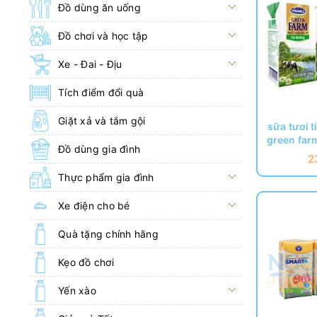
Đồ dùng ăn uống
Đồ chơi và học tập
Xe - Đai - Địu
Tích điểm đổi quà
Giặt xả và tắm gội
sữa tươi t
green far
Đồ dùng gia đình
2
Thực phẩm gia đình
Xe điện cho bé
Quà tặng chính hãng
Kẹo đồ chơi
Yến xào