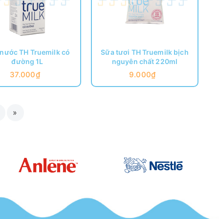
nước TH Truemilk có
Sữa tươi TH Truemilk bịch
đường 1L
nguyên chất 220ml
37.000₫
9.000₫
»