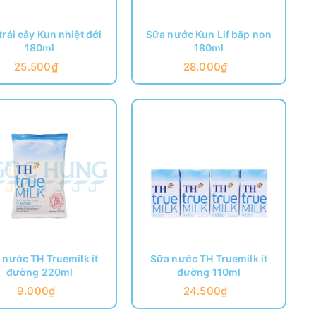
trái cây Kun nhiệt đới
Sữa nước Kun Lif bắp non
180ml
180ml
25.500₫
28.000₫
 nước TH Truemilk ít
Sữa nước TH Truemilk ít
đường 220ml
đường 110ml
9.000₫
24.500₫