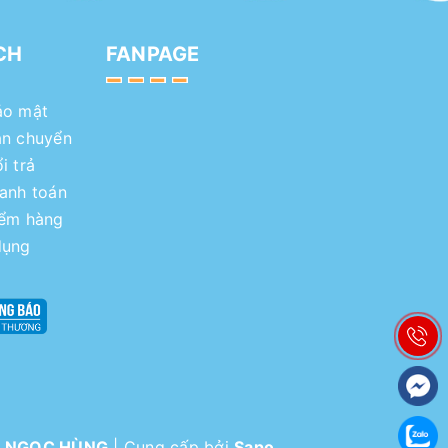
CH
FANPAGE
ảo mật
ận chuyển
i trả
hanh toán
iểm hàng
dụng
I NGỌC HÙNG
|
Cung cấp bởi
Sapo