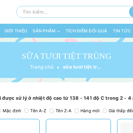
GIỚI THIỆU
SẢN PHẨM
TÍCH ĐIỂM ĐỔI QUÀ
TIN TỨC
SỮA TƯƠI TIỆT TRÙNG
Trang chủ
sữa tươi tiệt trùng
i được xử lý ở nhiệt độ cao từ 138 - 141 độ C trong 2 - 4
Mặc định
Tên A-Z
Tên Z-A
Hàng mới
Giá thấp đế