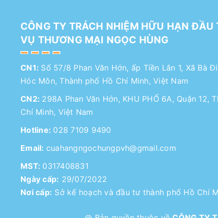
CÔNG TY TRÁCH NHIỆM HỮU HẠN ĐẦU 
VỤ THƯƠNG MẠI NGỌC HÙNG
CN1:
Số 57/8 Phan Văn Hớn, ấp Tiền Lân 1, Xã Bà Đ
Hóc Môn, Thành phố Hồ Chí Minh, Việt Nam
CN2:
298A Phan Văn Hớn, KHU PHỐ 6A, Quận 12, 
Chí Minh, Việt Nam
Hotline:
028 7109 9490
Email:
cuahangngochungpvh@gmail.com
MST:
0317408831
Ngày cấp:
29/07/2022
Nơi cấp:
Sở kế hoạch và đầu tư thành phố Hồ Chí M
@ Bản quyền thuộc về
CÔNG TY T