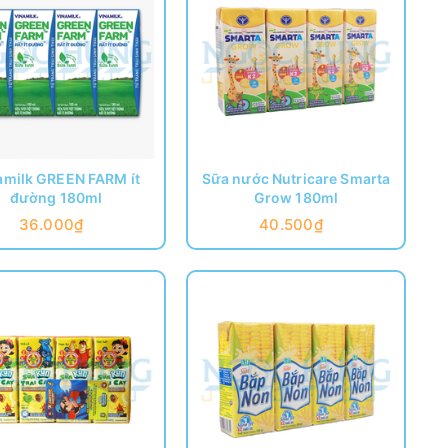
amilk GREEN FARM ít
Sữa nước Nutricare Smarta
đường 180ml
Grow 180ml
36.000₫
40.500₫