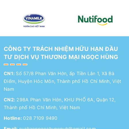
CÔNG TY TRÁCH NHIỆM HỮU HẠN ĐẦU
TƯ DỊCH VỤ THƯƠNG MẠI NGỌC HÙNG
CN1:
Số 57/8 Phan Văn Hớn, ấp Tiền Lân 1, Xã Bà
Điểm, Huyện Hóc Môn, Thành phố Hồ Chí Minh, Việt
Nam
CN2:
298A Phan Văn Hớn, KHU PHỐ 6A, Quận 12,
Thành phố Hồ Chí Minh, Việt Nam
Hotline:
028 7109 9490
Email:
cuahangngochungpvh@gmail.com