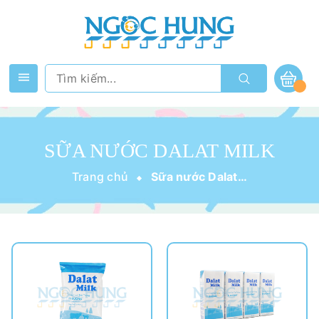
SỮA NƯỚC DALAT MILK
Trang chủ
Sữa nước Dalat Milk