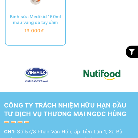
Bình sữa Medikid 150ml
màu vàng có tay cầm
19.000₫
CÔNG TY TRÁCH NHIỆM HỮU HẠN ĐẦU
TƯ DỊCH VỤ THƯƠNG MẠI NGỌC HÙNG
CN1:
Số 57/8 Phan Văn Hớn, ấp Tiền Lân 1, Xã Bà