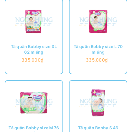
Tã quần Bobby size XL
Tã quần Bobby size L 70
62 miếng
miếng
335.000₫
335.000₫
Tã quần Bobby size M 76
Tã quần Bobby S 46