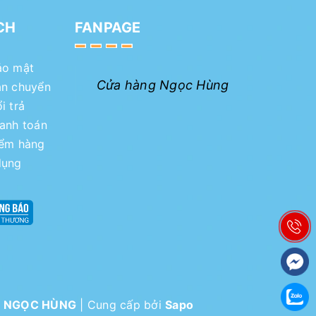
CH
FANPAGE
ảo mật
Cửa hàng Ngọc Hùng
ận chuyển
i trả
hanh toán
iểm hàng
dụng
I NGỌC HÙNG
|
Cung cấp bởi
Sapo