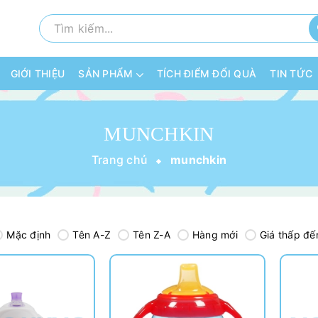
GIỚI THIỆU
SẢN PHẨM
TÍCH ĐIỂM ĐỔI QUÀ
TIN TỨC
MUNCHKIN
Trang chủ
munchkin
Mặc định
Tên A-Z
Tên Z-A
Hàng mới
Giá thấp đế