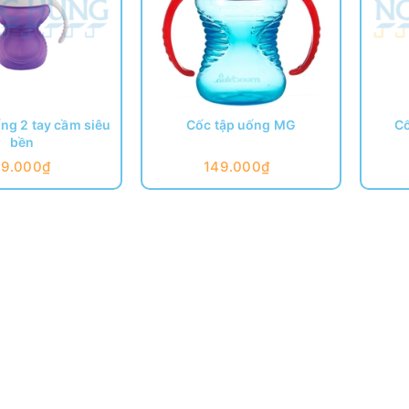
ng 2 tay cầm siêu
Cốc tập uống MG
Cố
bền
69.000₫
149.000₫