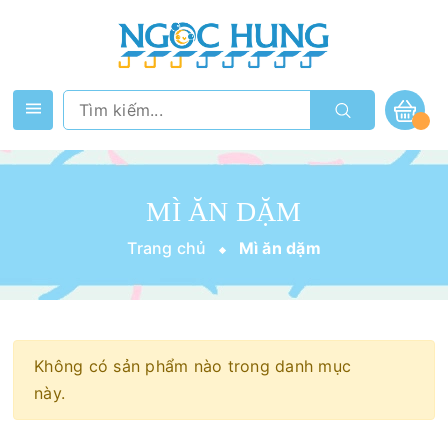
MÌ ĂN DẶM
Trang chủ
Mì ăn dặm
Không có sản phẩm nào trong danh mục
này.