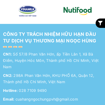
CÔNG TY TRÁCH NHIỆM HỮU HẠN ĐẦU
TƯ DỊCH VỤ THƯƠNG MẠI NGỌC HÙNG
CN1:
Số 57/8 Phan Văn Hớn, ấp Tiền Lân 1, Xã Bà
Điểm, Huyện Hóc Môn, Thành phố Hồ Chí Minh, Việt
Nam
CN2:
298A Phan Văn Hớn, KHU PHỐ 6A, Quận 12,
Thành phố Hồ Chí Minh, Việt Nam
Hotline:
028 7109 9490
Email:
cuahangngochungpvh@gmail.com