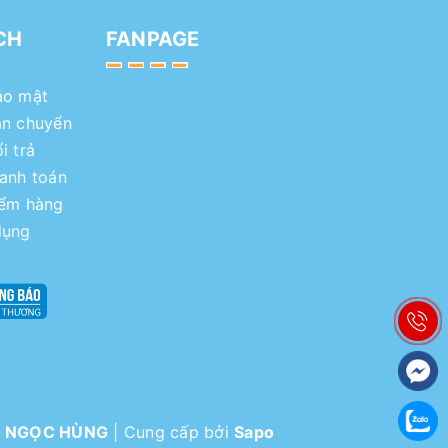
CH
FANPAGE
ảo mật
ận chuyển
i trả
hanh toán
iểm hàng
dụng
I NGỌC HÙNG
|
Cung cấp bởi
Sapo