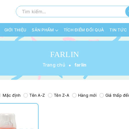
GIỚI THIỆU
SẢN PHẨM
TÍCH ĐIỂM ĐỔI QUÀ
TIN TỨC
FARLIN
Trang chủ
farlin
Mặc định
Tên A-Z
Tên Z-A
Hàng mới
Giá thấp đế