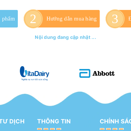
n phẩm
Hướng dẫn mua hàng
Nội dung đang cập nhật ...
TƯ DỊCH
THÔNG TIN
CHÍNH SÁ