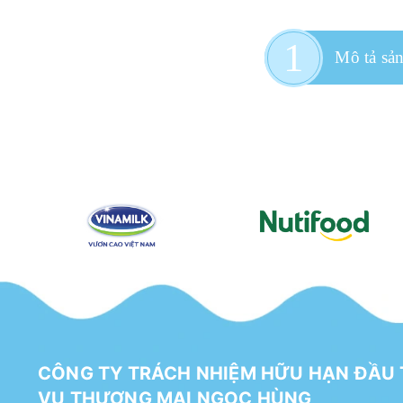
Mô tả sả
CÔNG TY TRÁCH NHIỆM HỮU HẠN ĐẦU 
VỤ THƯƠNG MẠI NGỌC HÙNG