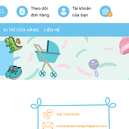
Theo dõi
Tài khoản
đơn hàng
của bạn
0
VỊ TRÍ CỬA HÀNG
LIÊN HỆ
028 7109 9490
cuahangngochungpvh@gmail.com