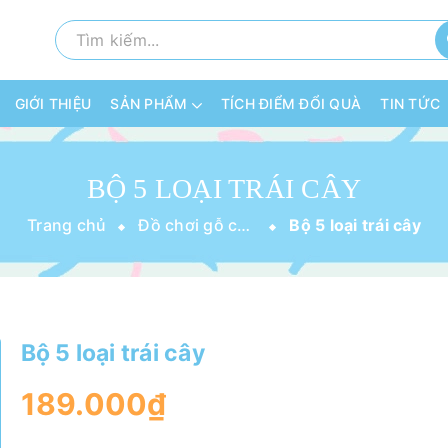
GIỚI THIỆU
SẢN PHẨM
TÍCH ĐIỂM ĐỔI QUÀ
TIN TỨC
BỘ 5 LOẠI TRÁI CÂY
Trang chủ
Đồ chơi gỗ cho bé
Bộ 5 loại trái cây
Bộ 5 loại trái cây
189.000₫