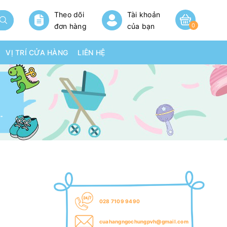
Theo dõi
Tài khoản
đơn hàng
của bạn
0
VỊ TRÍ CỬA HÀNG
LIÊN HỆ
 NB2 60 miếng
028 7109 9490
cuahangngochungpvh@gmail.com