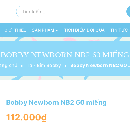
GIỚI THIỆU
SẢN PHẨM
TÍCH ĐIỂM ĐỔI QUÀ
TIN TỨC
BOBBY NEWBORN NB2 60 MIẾNG
ang chủ
Tã - Bỉm Bobby
Bobby Newborn
Bobby Newborn NB2 60 miếng
112.000₫