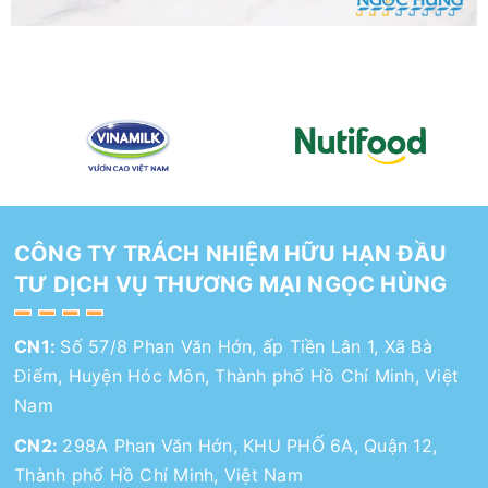
CÔNG TY TRÁCH NHIỆM HỮU HẠN ĐẦU
TƯ DỊCH VỤ THƯƠNG MẠI NGỌC HÙNG
CN1:
Số 57/8 Phan Văn Hớn, ấp Tiền Lân 1, Xã Bà
Điểm, Huyện Hóc Môn, Thành phố Hồ Chí Minh, Việt
Nam
CN2:
298A Phan Văn Hớn, KHU PHỐ 6A, Quận 12,
Thành phố Hồ Chí Minh, Việt Nam