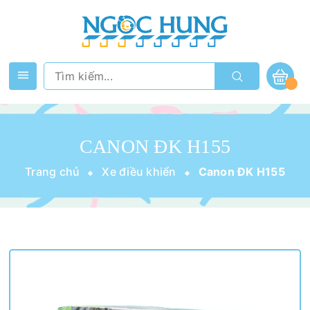
CANON ĐK H155
Trang chủ
Xe điều khiển
Canon ĐK H155