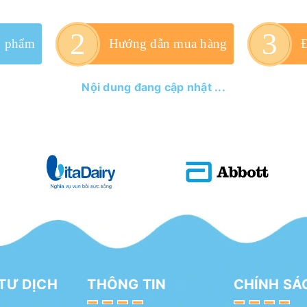
n phẩm
Hướng dẫn mua hàng
Nội dung đang cập nhật ...
TƯ DỊCH
THÔNG TIN
CHÍNH SÁ