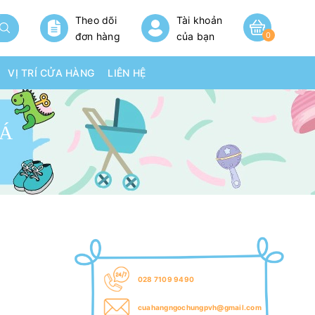
Theo dõi
Tài khoản
đơn hàng
của bạn
0
VỊ TRÍ CỬA HÀNG
LIÊN HỆ
OÁ
028 7109 9490
cuahangngochungpvh@gmail.com