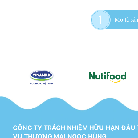
Mô tả sả
CÔNG TY TRÁCH NHIỆM HỮU HẠN ĐẦU 
VỤ THƯƠNG MẠI NGỌC HÙNG