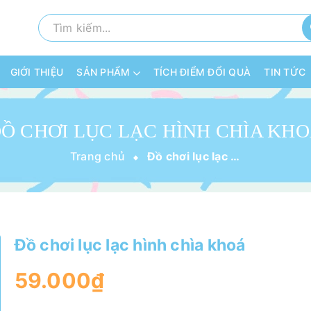
GIỚI THIỆU
SẢN PHẨM
TÍCH ĐIỂM ĐỔI QUÀ
TIN TỨC
Ồ CHƠI LỤC LẠC HÌNH CHÌA KH
Trang chủ
Đồ chơi lục lạc hình chìa khoá
Đồ chơi lục lạc hình chìa khoá
59.000₫