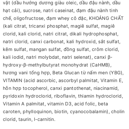
vật (dầu hướng dương giàu oleic, dầu đậu nành, dầu
hạt cải), sucrose, natri caseinat, đạm đậu nành tinh
chế, oligofructose, đạm whey cô đặc, KHOÁNG CHẤT
(kali citrat, tricanxi phosphat, magiê sulfat, magiê
clorid, kali clorid, natri citrat, dikali hydrophosphat,
natri clorid, canxi carbonat, kali hydroxid, sắt sulfat,
kẽm sulfat, mangan sulfat, đồng sulfat, crôm clorid,
kali iodid, natri molybdat, natri selenat), canxi β-
hydroxy-β-methylbutyrat monohydrat (CaHMB),
hương vani tổng hợp, Beta Glucan từ nấm men (YBG),
VITAMIN (acid ascorbic, ascorbyl palmitat, Vitamin E,
hỗn hợp tocopherol, canxi pantothenat, niacinamid,
pyridoxin hydroclorid, riboflavin, thiamin hydroclorid,
Vitamin A palmitat, vitamin D3, acid folic, beta
caroten, phylloquinon, biotin, cyanocobalamin), cholin
clorid, taurin, l-carnitin.