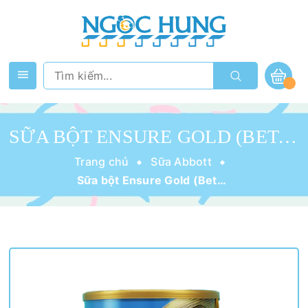
SỮA BỘT ENSURE GOLD (BETA GLUCAN) VANI ÍT NGỌT 800G
Trang chủ
Sữa Abbott
Sữa bột Ensure Gold (Beta Glucan) Vani Ít Ngọt 800g