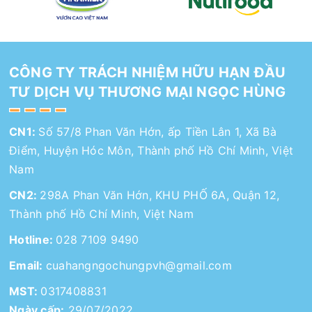
CÔNG TY TRÁCH NHIỆM HỮU HẠN ĐẦU
TƯ DỊCH VỤ THƯƠNG MẠI NGỌC HÙNG
CN1:
Số 57/8 Phan Văn Hớn, ấp Tiền Lân 1, Xã Bà
Điểm, Huyện Hóc Môn, Thành phố Hồ Chí Minh, Việt
Nam
CN2:
298A Phan Văn Hớn, KHU PHỐ 6A, Quận 12,
Thành phố Hồ Chí Minh, Việt Nam
Hotline:
028 7109 9490
Email:
cuahangngochungpvh@gmail.com
MST:
0317408831
Ngày cấp:
29/07/2022