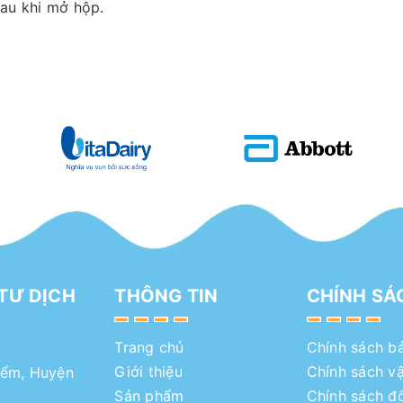
au khi mở hộp.
TƯ DỊCH
THÔNG TIN
CHÍNH SÁ
Trang chủ
Chính sách b
Giới thiệu
Chính sách v
iểm, Huyện
Sản phẩm
Chính sách đổ