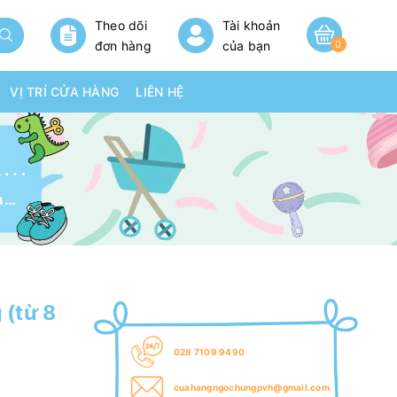
Theo dõi
Tài khoản
đơn hàng
của bạn
0
VỊ TRÍ CỬA HÀNG
LIÊN HỆ
BỘT ĂN DẶM NESTLE GÀ HẦM CÀ RỐT 200G (TỪ 8 THÁNG)
Bột ăn dặm Nestle gà hầm cà rốt 200g (từ 8 tháng)
 (từ 8
028 7109 9490
cuahangngochungpvh@gmail.com