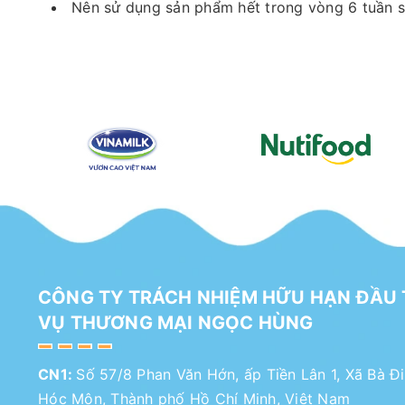
Nên sử dụng sản phẩm hết trong vòng 6 tuần s
CÔNG TY TRÁCH NHIỆM HỮU HẠN ĐẦU 
VỤ THƯƠNG MẠI NGỌC HÙNG
CN1:
Số 57/8 Phan Văn Hớn, ấp Tiền Lân 1, Xã Bà Đ
Hóc Môn, Thành phố Hồ Chí Minh, Việt Nam