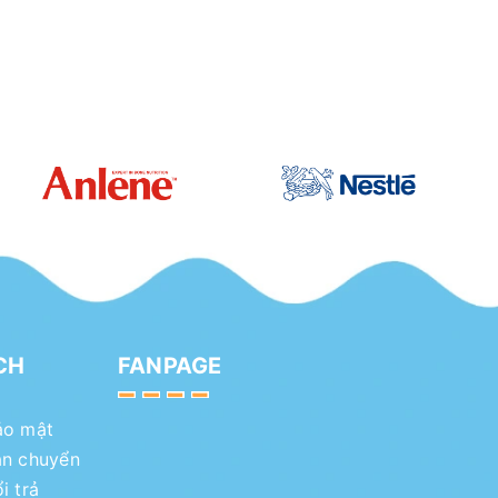
CH
FANPAGE
ảo mật
ận chuyển
i trả