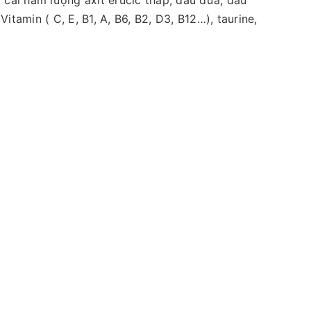
cải hàm lượng axit erucic thấp, dầu dừa, dầu
tamin ( C, E, B1, A, B6, B2, D3, B12…), taurine,