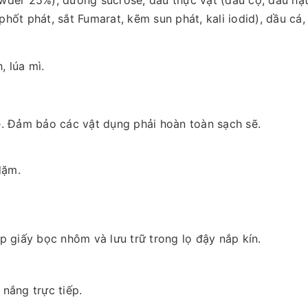
der 25%), đường sucrose, dầu thực vật (dầu cọ, dầu hạt 
t phát, sắt Fumarat, kẽm sun phát, kali iodid), dầu cá, Vi
 lúa mì.
é. Đảm bảo các vật dụng phải hoàn toàn sạch sẽ.
dặm.
p giấy bọc nhôm và lưu trữ trong lọ đậy nắp kín.
nắng trực tiếp.