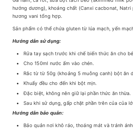
Gà hầm, cà rốt, sữa bột tách béo (skimmed milk pow
hướng dương), khoáng chất (Canxi cacbonat, Natri phố
hương vani tổng hợp.
Sản phẩm có thể chứa gluten từ lúa mạch, yến mạch,
Hướng dẫn sử dụng:
Rửa tay sạch trước khi chế biến thức ăn cho b
Cho 150ml nước ấm vào chén.
Rắc từ từ 50g (khoảng 5 muỗng canh) bột ăn 
Khuấy đều cho đến khi bột mịn.
Đặc biệt, không nên giữ lại phần thức ăn thừa.
Sau khi sử dụng, gấp chặt phần trên của của lớ
Hướng dẫn bảo quản:
Bảo quản nơi khô ráo, thoáng mát và tránh ánh 