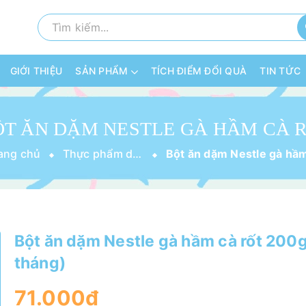
GIỚI THIỆU
SẢN PHẨM
TÍCH ĐIỂM ĐỔI QUÀ
TIN TỨC
ang chủ
Thực phẩm dinh dưỡng
Bột ăn dặm Nestle gà hầm cà rốt 200g
tháng)
71.000₫