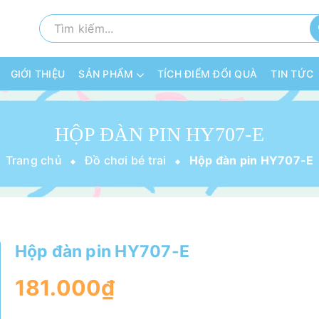
GIỚI THIỆU
SẢN PHẨM
TÍCH ĐIỂM ĐỔI QUÀ
TIN TỨC
HỘP ĐÀN PIN HY707-E
Trang chủ
Đồ chơi bé trai
Hộp đàn pin HY707-E
Hộp đàn pin HY707-E
181.000₫