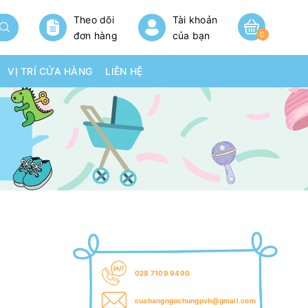
Theo dõi
Tài khoản
đơn hàng
của bạn
0
VỊ TRÍ CỬA HÀNG
LIÊN HỆ
028 7109 9490
cuahangngochungpvh@gmail.com