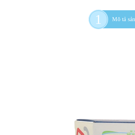
Mô tả sả