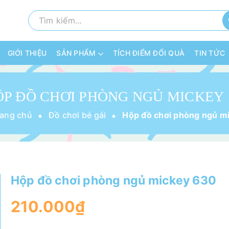
GIỚI THIỆU
SẢN PHẨM
TÍCH ĐIỂM ĐỔI QUÀ
TIN TỨC
HỘP
rang chủ
Đồ chơi bé gái
Hộp đồ chơi phòng ngủ mickey 630
210.000₫