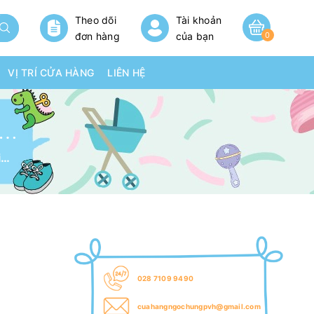
Theo dõi
Tài khoản
đơn hàng
của bạn
0
VỊ TRÍ CỬA HÀNG
LIÊN HỆ
 ĐỒ CHƠI PHÒNG NGỦ MICKEY 630
Hộp đồ chơi phòng ngủ mickey 630
028 7109 9490
cuahangngochungpvh@gmail.com