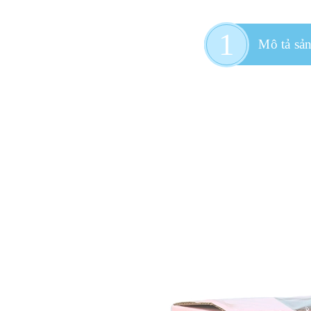
Mô tả sả