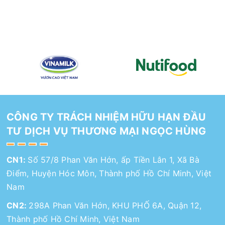
CÔNG TY TRÁCH NHIỆM HỮU HẠN ĐẦU
TƯ DỊCH VỤ THƯƠNG MẠI NGỌC HÙNG
CN1:
Số 57/8 Phan Văn Hớn, ấp Tiền Lân 1, Xã Bà
Điểm, Huyện Hóc Môn, Thành phố Hồ Chí Minh, Việt
Nam
CN2:
298A Phan Văn Hớn, KHU PHỐ 6A, Quận 12,
Thành phố Hồ Chí Minh, Việt Nam