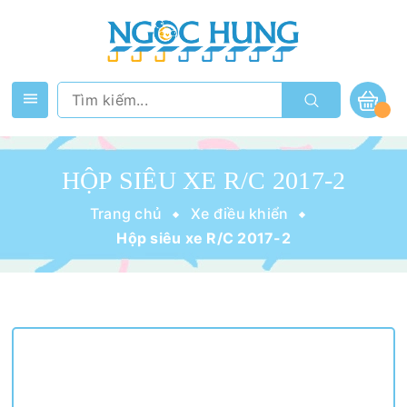
HỘP SIÊU XE R/C 2017-2
Trang chủ
Xe điều khiển
Hộp siêu xe R/C 2017-2