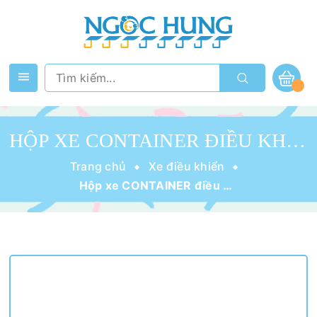
HỘP XE CONTAINER ĐIỀU KHIỂN QL668-1
Trang chủ
Xe điều khiển
Hộp xe CONTAINER điều khiển QL668-1