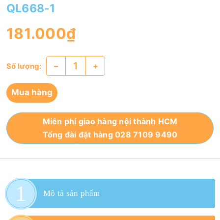
QL668-1
181.000₫
–
+
Số lượng:
Mua hàng
Miễn phí giao hàng nội thành HCM
Tổng đài đặt hàng 028 7109 9490
Mô tả sản phẩm