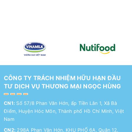
CÔNG TY TRÁCH NHIỆM HỮU HẠN ĐẦU
TƯ DỊCH VỤ THƯƠNG MẠI NGỌC HÙNG
CN1:
Số 57/8 Phan Văn Hớn, ấp Tiền Lân 1, Xã Bà
Điểm, Huyện Hóc Môn, Thành phố Hồ Chí Minh, Việt
Nam
CN2:
298A Phan Văn Hớn, KHU PHỐ 6A, Quận 12,