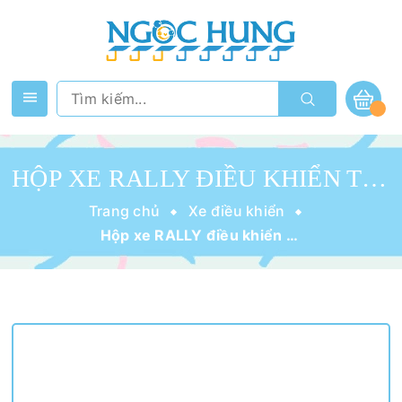
HỘP XE RALLY ĐIỀU KHIỂN TH7830
Trang chủ
Xe điều khiển
Hộp xe RALLY điều khiển TH7830