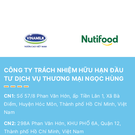
CÔNG TY TRÁCH NHIỆM HỮU HẠN ĐẦU
TƯ DỊCH VỤ THƯƠNG MẠI NGỌC HÙNG
CN1:
Số 57/8 Phan Văn Hớn, ấp Tiền Lân 1, Xã Bà
Điểm, Huyện Hóc Môn, Thành phố Hồ Chí Minh, Việt
Nam
CN2:
298A Phan Văn Hớn, KHU PHỐ 6A, Quận 12,
Thành phố Hồ Chí Minh, Việt Nam