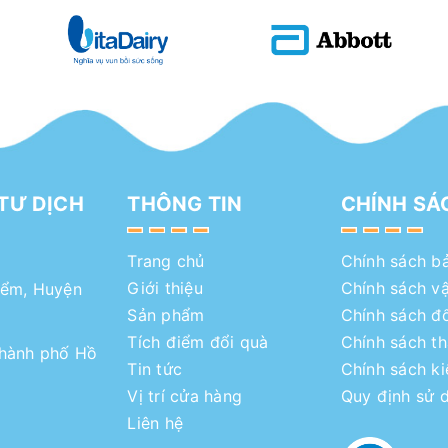
TƯ DỊCH
THÔNG TIN
CHÍNH SÁ
Trang chủ
Chính sách b
Giới thiệu
Chính sách v
iểm, Huyện
Sản phẩm
Chính sách đổ
Tích điểm đổi quà
Chính sách t
Thành phố Hồ
Tin tức
Chính sách k
Vị trí cửa hàng
Quy định sử 
Liên hệ