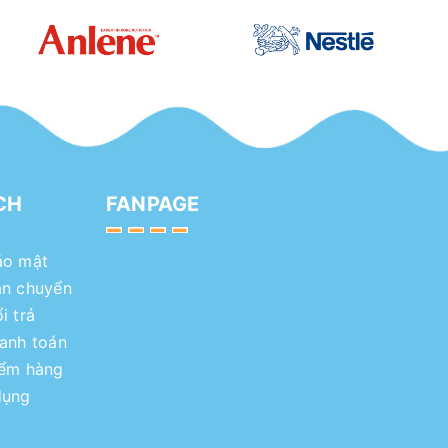
CH
FANPAGE
ảo mật
ận chuyển
i trả
hanh toán
iểm hàng
dụng