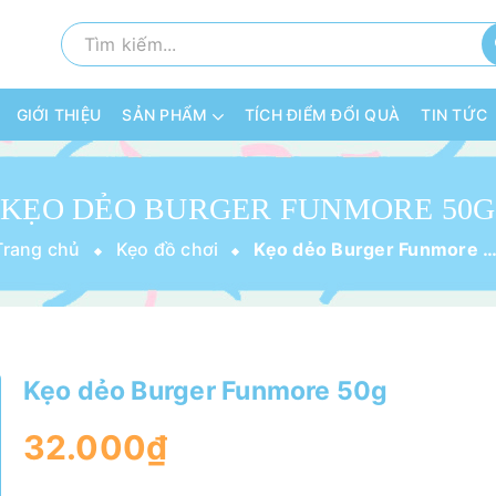
GIỚI THIỆU
SẢN PHẨM
TÍCH ĐIỂM ĐỔI QUÀ
TIN TỨC
KẸO DẺO BURGER FUNMORE 50G
Trang chủ
Kẹo đồ chơi
Kẹo dẻo Burger Funmore 
Kẹo dẻo Burger Funmore 50g
32.000₫