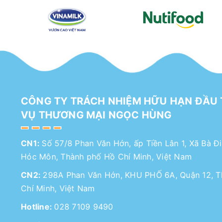
CÔNG TY TRÁCH NHIỆM HỮU HẠN ĐẦU 
VỤ THƯƠNG MẠI NGỌC HÙNG
CN1:
Số 57/8 Phan Văn Hớn, ấp Tiền Lân 1, Xã Bà Đ
Hóc Môn, Thành phố Hồ Chí Minh, Việt Nam
CN2:
298A Phan Văn Hớn, KHU PHỐ 6A, Quận 12, 
Chí Minh, Việt Nam
Hotline:
028 7109 9490