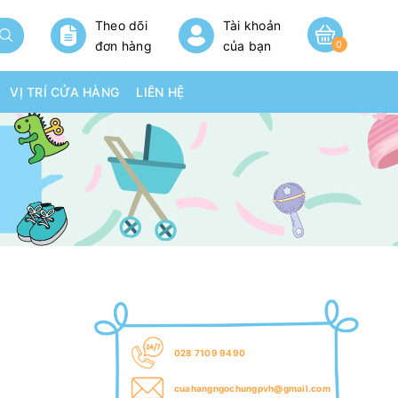
Theo dõi
Tài khoản
đơn hàng
của bạn
0
VỊ TRÍ CỬA HÀNG
LIÊN HỆ
50g
028 7109 9490
cuahangngochungpvh@gmail.com