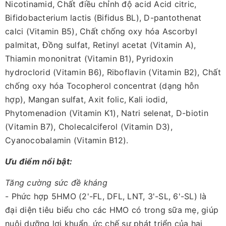
Nicotinamid, Chất điều chỉnh độ acid Acid citric,
Bifidobacterium lactis (Bifidus BL), D-pantothenat
calci (Vitamin B5), Chất chống oxy hóa Ascorbyl
palmitat, Đồng sulfat, Retinyl acetat (Vitamin A),
Thiamin mononitrat (Vitamin B1), Pyridoxin
hydroclorid (Vitamin B6), Riboflavin (Vitamin B2), Chất
chống oxy hóa Tocopherol concentrat (dạng hỗn
hợp), Mangan sulfat, Axit folic, Kali iodid,
Phytomenadion (Vitamin K1), Natri selenat, D-biotin
(Vitamin B7), Cholecalciferol (Vitamin D3),
Cyanocobalamin (Vitamin B12).
Ưu điểm nổi bật:
Tăng cường sức đề kháng
- Phức hợp 5HMO (2'-FL, DFL, LNT, 3'-SL, 6'-SL) là
đại diện tiêu biểu cho các HMO có trong sữa mẹ, giúp
nuôi dưỡng lợi khuẩn, ức chế sự phát triển của hại