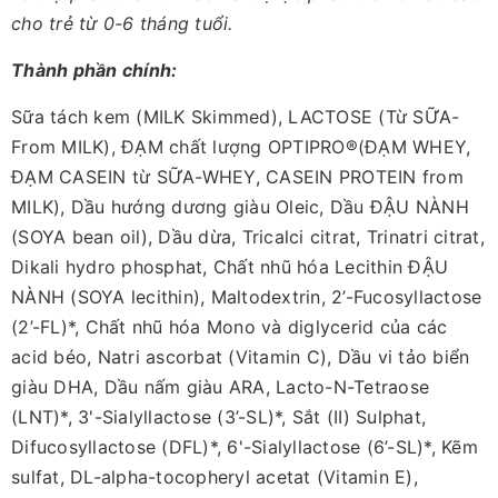
cho trẻ từ 0-6 tháng tuổi.
Thành phần chính:
Sữa tách kem (MILK Skimmed), LACTOSE (Từ SỮA-
From MILK), ĐẠM chất lượng OPTIPRO®(ĐẠM WHEY,
ĐẠM CASEIN từ SỮA-WHEY, CASEIN PROTEIN from
MILK), Dầu hướng dương giàu Oleic, Dầu ĐẬU NÀNH
(SOYA bean oil), Dầu dừa, Tricalci citrat, Trinatri citrat,
Dikali hydro phosphat, Chất nhũ hóa Lecithin ĐẬU
NÀNH (SOYA lecithin), Maltodextrin, 2’-Fucosyllactose
(2’-FL)*, Chất nhũ hóa Mono và diglycerid của các
acid béo, Natri ascorbat (Vitamin C), Dầu vi tảo biển
giàu DHA, Dầu nấm giàu ARA, Lacto-N-Tetraose
(LNT)*, 3'-Sialyllactose (3’-SL)*, Sắt (II) Sulphat,
Difucosyllactose (DFL)*, 6'-Sialyllactose (6’-SL)*, Kẽm
sulfat, DL-alpha-tocopheryl acetat (Vitamin E),