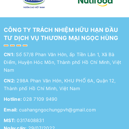
CÔNG TY TRÁCH NHIỆM HỮU HẠN ĐẦU
TƯ DỊCH VỤ THƯƠNG MẠI NGỌC HÙNG
CN1:
Số 57/8 Phan Văn Hớn, ấp Tiền Lân 1, Xã Bà
Điểm, Huyện Hóc Môn, Thành phố Hồ Chí Minh, Việt
Nam
CN2:
298A Phan Văn Hớn, KHU PHỐ 6A, Quận 12,
Thành phố Hồ Chí Minh, Việt Nam
Hotline:
028 7109 9490
Email:
cuahangngochungpvh@gmail.com
MST:
0317408831
Ngày cấp:
29/07/2022