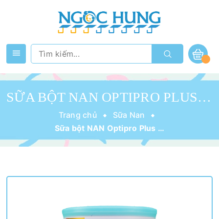
SỮA BỘT NAN OPTIPRO PLUS 1 800G
Trang chủ
Sữa Nan
Sữa bột NAN Optipro Plus 1 800g