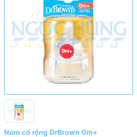
Núm cổ rộng DrBrown 0m+