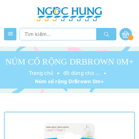
NÚM CỔ RỘNG DRBROWN 0M+
Trang chủ
đồ dùng cho bé
Núm cổ rộng DrBrown 0m+