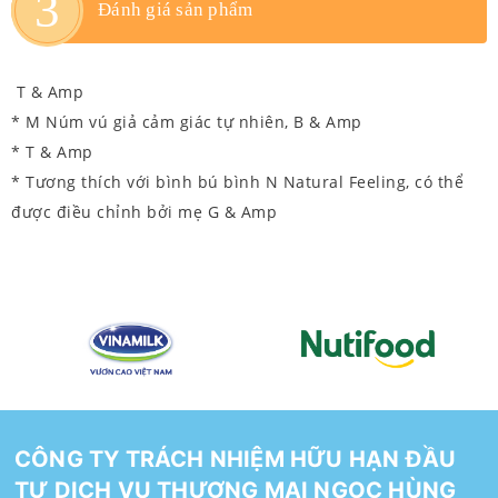
Đánh giá sản phẩm
T & Amp
* M Núm vú giả cảm giác tự nhiên, B & Amp
* T & Amp
* Tương thích với bình bú bình N Natural Feeling, có thể
được điều chỉnh bởi mẹ G & Amp
CÔNG TY TRÁCH NHIỆM HỮU HẠN ĐẦU
TƯ DỊCH VỤ THƯƠNG MẠI NGỌC HÙNG