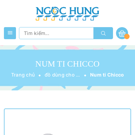
NUM TI CHICCO
Trang chủ
đồ dùng cho bé
Num ti Chicco