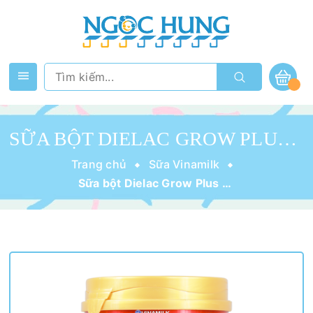
SỮA BỘT DIELAC GROW PLUS SUY DINH DƯỠNG 1+ 900G (1-2 TUỔI)
Trang chủ
Sữa Vinamilk
Sữa bột Dielac Grow Plus suy dinh dưỡng 1+ 900g (1-2 tuổi)