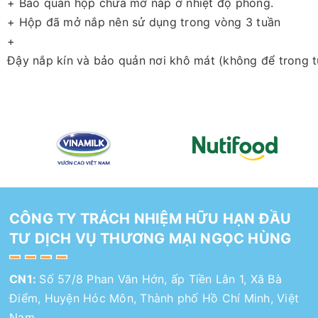
+ Bảo quản hộp chưa mở nắp ở nhiệt độ phòng.
+ Hộp đã mở nắp nên sử dụng trong vòng 3 tuần
+
Đậy nắp kín và bảo quản nơi khô mát (không để trong tủ
CÔNG TY TRÁCH NHIỆM HỮU HẠN ĐẦU
TƯ DỊCH VỤ THƯƠNG MẠI NGỌC HÙNG
CN1:
Số 57/8 Phan Văn Hớn, ấp Tiền Lân 1, Xã Bà
Điểm, Huyện Hóc Môn, Thành phố Hồ Chí Minh, Việt
Nam