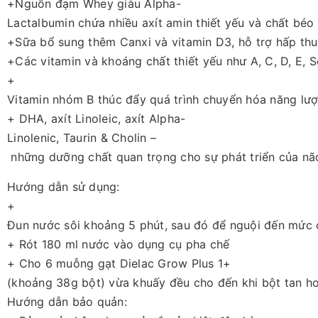
+Nguồn đạm Whey giàu Alpha-
Lactalbumin chứa nhiều axít amin thiết yếu và chất béo
+Sữa bổ sung thêm Canxi và vitamin D3, hỗ trợ hấp thu 
+Các vitamin và khoáng chất thiết yếu như A, C, D, E,
+
Vitamin nhóm B thúc đẩy quá trình chuyển hóa năng lượ
+ DHA, axít Linoleic, axít Alpha-
Linolenic, Taurin & Cholin –
những dưỡng chất quan trọng cho sự phát triển của não 
Hướng dẫn sử dụng:
+
Đun nước sôi khoảng 5 phút, sau đó để nguội đến mức
+ Rót 180 ml nước vào dụng cụ pha chế
+ Cho 6 muỗng gạt Dielac Grow Plus 1+
(khoảng 38g bột) vừa khuấy đều cho đến khi bột tan h
Hướng dẫn bảo quản: