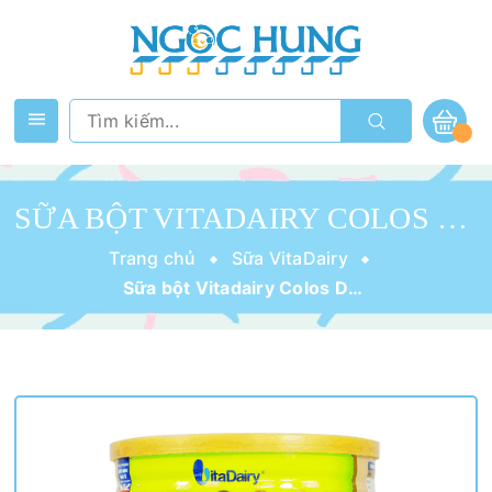
SỮA BỘT VITADAIRY COLOS DHA 0+ 800G
Trang chủ
Sữa VitaDairy
Sữa bột Vitadairy Colos DHA 0+ 800g