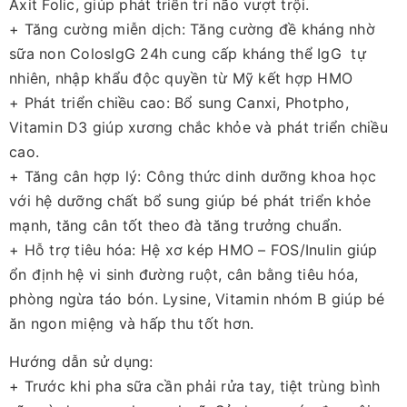
Axit Folic, giúp phát triển trí não vượt trội.
+ Tăng cường miễn dịch: Tăng cường đề kháng nhờ
sữa non ColosIgG 24h cung cấp kháng thể IgG tự
nhiên, nhập khẩu độc quyền từ Mỹ kết hợp HMO
+ Phát triển chiều cao: Bổ sung Canxi, Photpho,
Vitamin D3 giúp xương chắc khỏe và phát triển chiều
cao.
+ Tăng cân hợp lý: Công thức dinh dưỡng khoa học
với hệ dưỡng chất bổ sung giúp bé phát triển khỏe
mạnh, tăng cân tốt theo đà tăng trưởng chuẩn.
+ Hỗ trợ tiêu hóa: Hệ xơ kép HMO – FOS/Inulin giúp
ổn định hệ vi sinh đường ruột, cân bằng tiêu hóa,
phòng ngừa táo bón. Lysine, Vitamin nhóm B giúp bé
ăn ngon miệng và hấp thu tốt hơn.
Hướng dẫn sử dụng:
+ Trước khi pha sữa cần phải rửa tay, tiệt trùng bình