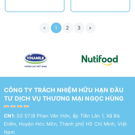
«
1
2
3
»
CÔNG TY TRÁCH NHIỆM HỮU HẠN ĐẦU
TƯ DỊCH VỤ THƯƠNG MẠI NGỌC HÙNG
CN1:
Số 57/8 Phan Văn Hớn, ấp Tiền Lân 1, Xã Bà
Điểm, Huyện Hóc Môn, Thành phố Hồ Chí Minh, Việt
Nam