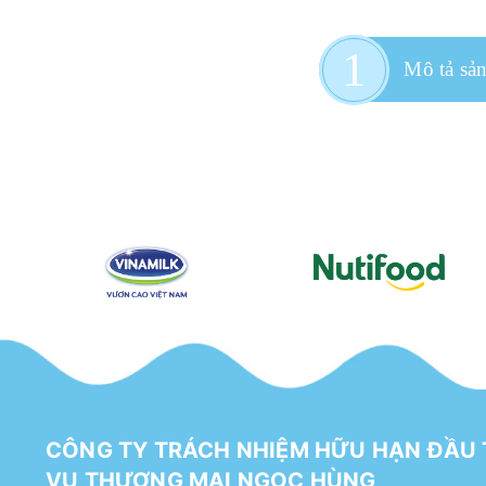
Mô tả sả
CÔNG TY TRÁCH NHIỆM HỮU HẠN ĐẦU 
VỤ THƯƠNG MẠI NGỌC HÙNG