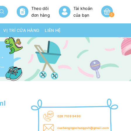
Theo dõi
Tài khoản
đơn hàng
của bạn
0
VỊ TRÍ CỬA HÀNG
LIÊN HỆ
MILK SUSU DÂU 80ML
Sữa chua uống Vinamilk Susu dâu 80ml
ml
028 7109 9490
cuahangngochungpvh@gmail.com