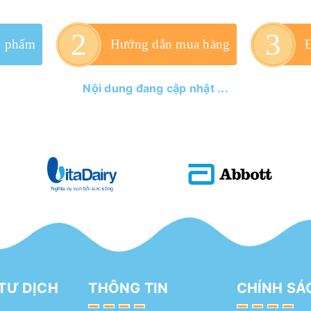
n phẩm
Hướng dẫn mua hàng
Nội dung đang cập nhật ...
TƯ DỊCH
THÔNG TIN
CHÍNH SÁ