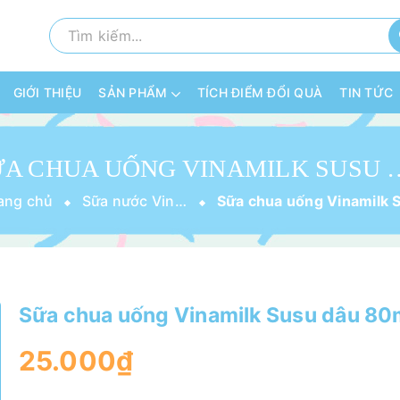
GIỚI THIỆU
SẢN PHẨM
TÍCH ĐIỂM ĐỔI QUÀ
TIN TỨC
SỮA CHUA UỐNG VINA
ang chủ
Sữa nước Vinamilk
Sữa chua uống Vinamilk Susu dâu 80
25.000₫