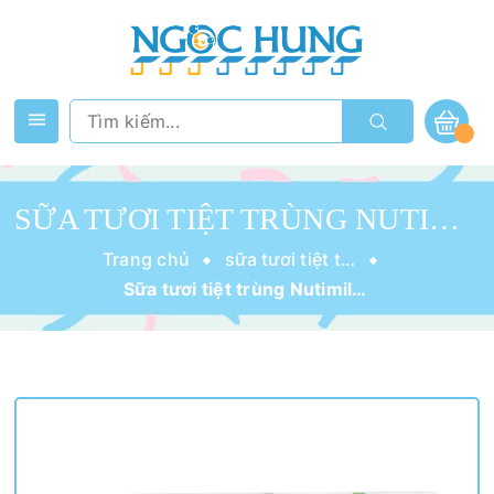
SỮA TƯƠI TIỆT TRÙNG NUTIMILK 100 ĐIỂM CÓ ĐƯỜNG 180ML
Trang chủ
sữa tươi tiệt trùng
Sữa tươi tiệt trùng Nutimilk 100 điểm có đường 180ml