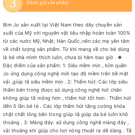
Đánh giá sản phẩm
Bim Jo sản xuất tại Việt Nam theo dây chuyền sản
xuất của Mỹ với nguyên vật liệu nhập hoàn toàn 100%
từ các nước Mỹ, Nhật, Hàn Quốc..nên các mẹ yên tâm
về chất lượng sản phẩm. Từ khi mang về cho bé dùng
là bé nhà mình thích luôn, chưa bị hăm bao giờ . 🍀
Đặc điểm của sản phẩm: 1: Siêu mềm mịn , bỉm quần
Jo ứng dụng công nghệ mới tạo độ mềm trên bề mặt
vải ,giúp tã siêu mềm mịn . 2: Thấm hút: Các lớp siêu
thấm bên trong được sử dụng công nghệ hút chân
không giúp tã mỏng hơn , thấm hút tốt hơn . Thấm hút
đến 5 lần bé tè . Các lớp thấm hút tăng cường khóa
chặt chất lỏng bên trong giúp tã giúp da bé luôn khô
thoáng . 3: Màng đáy: sử dụng công nghệ màng đáy ,
vải thoáng khí giúp cho hơi nóng thoát ra dễ dàng . Tã