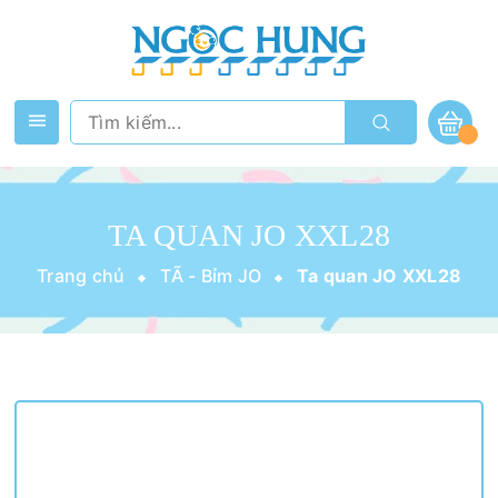
TA QUAN JO XXL28
Trang chủ
TÃ - Bỉm JO
Ta quan JO XXL28