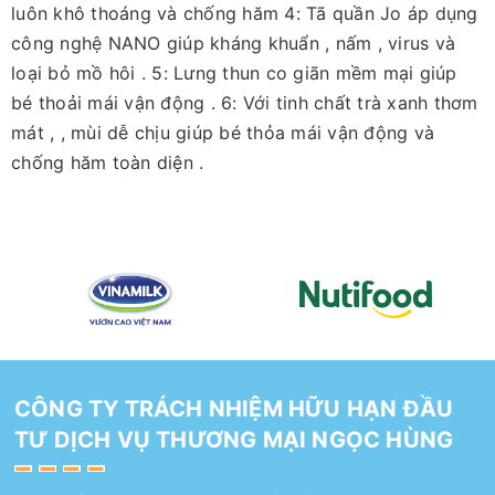
luôn khô thoáng và chống hăm 4: Tã quần Jo áp dụng
công nghệ NANO giúp kháng khuẩn , nấm , virus và
loại bỏ mồ hôi . 5: Lưng thun co giãn mềm mại giúp
bé thoải mái vận động . 6: Với tinh chất trà xanh thơm
mát , , mùi dễ chịu giúp bé thỏa mái vận động và
chống hăm toàn diện .
CÔNG TY TRÁCH NHIỆM HỮU HẠN ĐẦU
TƯ DỊCH VỤ THƯƠNG MẠI NGỌC HÙNG