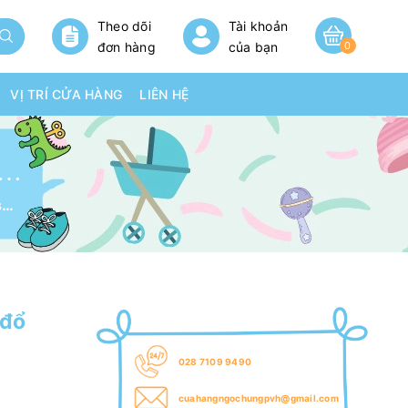
Theo dõi
Tài khoản
đơn hàng
của bạn
0
VỊ TRÍ CỬA HÀNG
LIÊN HỆ
H HOT WHEELS CITY - TRẠM ĐỔ XĂNG HOT WHEELS CITY HKX45/HMD53
Trạm mô hình Hot Wheels City - Trạm đổ xăng Hot Wheels City HKX45/HMD53
 đổ
028 7109 9490
cuahangngochungpvh@gmail.com