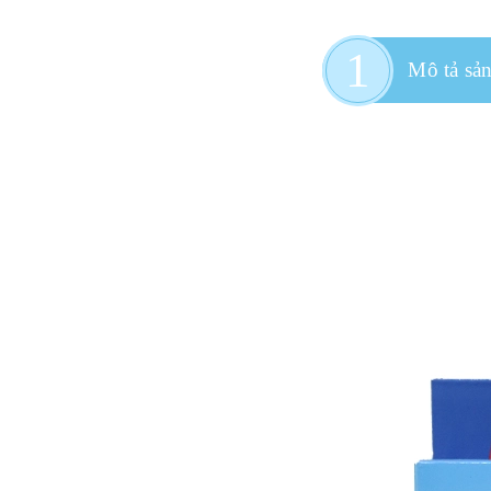
Mô tả sả