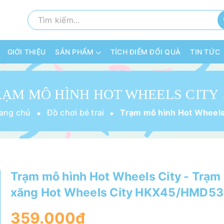
GIỚI THIỆU
SẢN PHẨM
TÍCH ĐIỂM ĐỔI QUÀ
TIN TỨC
TRẠM MÔ HÌN
rang chủ
Đồ chơi bé trai
Trạm mô hình Hot Wheels City - Trạm
xăng Hot Wheels City HKX45/HMD53
359.000₫