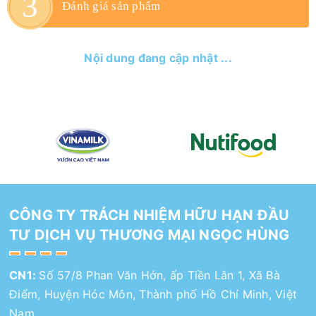
Đánh giá sản phẩm
Nội dung đang cập nhật ...
CÔNG TY TRÁCH NHIỆM HỮU HẠN ĐẦU
TƯ DỊCH VỤ THƯƠNG MẠI NGỌC HÙNG
CN1:
Số 57/8 Phan Văn Hớn, ấp Tiền Lân 1, Xã Bà
Điểm, Huyện Hóc Môn, Thành phố Hồ Chí Minh, Việt
Nam