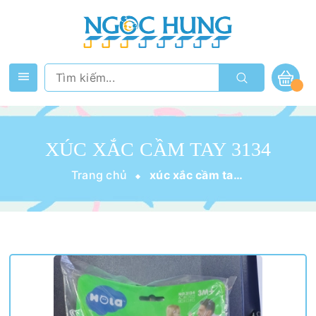
XÚC XẮC CẦM TAY 3134
Trang chủ
xúc xắc cầm tay 3134