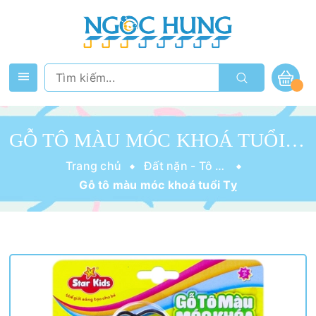
GỖ TÔ MÀU MÓC KHOÁ TUỔI TỴ
Trang chủ
Đất nặn - Tô tượng - Bút Màu - Slime
Gỗ tô màu móc khoá tuổi Tỵ