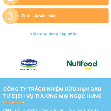
Đánh giá sản phẩm
Nội dung đang cập nhật ...
CÔNG TY TRÁCH NHIỆM HỮU HẠN ĐẦU
TƯ DỊCH VỤ THƯƠNG MẠI NGỌC HÙNG
CN1:
Số 57/8 Phan Văn Hớn, ấp Tiền Lân 1, Xã Bà