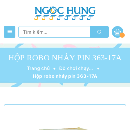
HỘP ROBO NHẢY PIN 363-17A
Trang chủ
Đồ chơi chạy pin
Hộp robo nhảy pin 363-17A