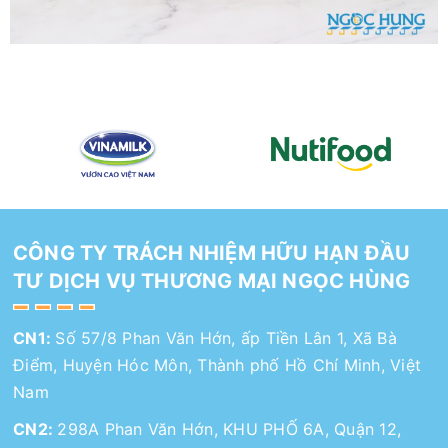
CÔNG TY TRÁCH NHIỆM HỮU HẠN ĐẦU
TƯ DỊCH VỤ THƯƠNG MẠI NGỌC HÙNG
CN1:
Số 57/8 Phan Văn Hớn, ấp Tiền Lân 1, Xã Bà
Điểm, Huyện Hóc Môn, Thành phố Hồ Chí Minh, Việt
Nam
CN2:
298A Phan Văn Hớn, KHU PHỐ 6A, Quận 12,