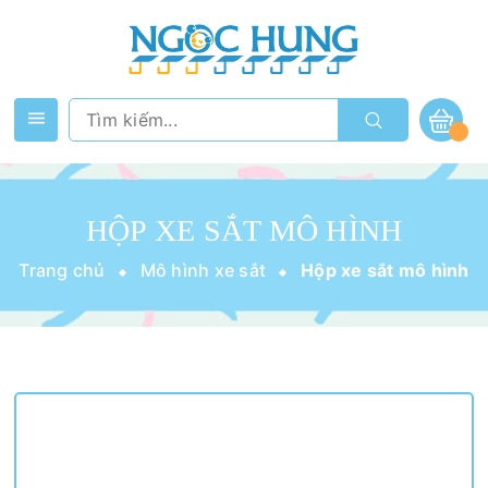
HỘP XE SẮT MÔ HÌNH
Trang chủ
Mô hình xe sắt
Hộp xe sắt mô hình