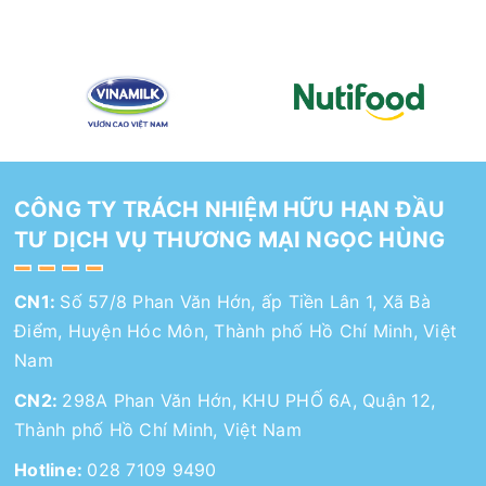
CÔNG TY TRÁCH NHIỆM HỮU HẠN ĐẦU
TƯ DỊCH VỤ THƯƠNG MẠI NGỌC HÙNG
CN1:
Số 57/8 Phan Văn Hớn, ấp Tiền Lân 1, Xã Bà
Điểm, Huyện Hóc Môn, Thành phố Hồ Chí Minh, Việt
Nam
CN2:
298A Phan Văn Hớn, KHU PHỐ 6A, Quận 12,
Thành phố Hồ Chí Minh, Việt Nam
Hotline:
028 7109 9490