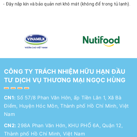
- Đậy nắp kín và bảo quản nơi khô mát (không để trong tủ lạnh).
CÔNG TY TRÁCH NHIỆM HỮU HẠN ĐẦU
TƯ DỊCH VỤ THƯƠNG MẠI NGỌC HÙNG
CN1:
Số 57/8 Phan Văn Hớn, ấp Tiền Lân 1, Xã Bà
Điểm, Huyện Hóc Môn, Thành phố Hồ Chí Minh, Việt
Nam
CN2:
298A Phan Văn Hớn, KHU PHỐ 6A, Quận 12,
Thành phố Hồ Chí Minh, Việt Nam