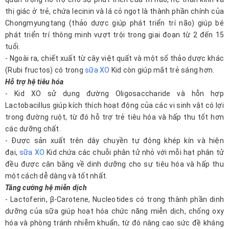
thị giác ở trẻ, chứa lecinin và lá cỏ ngọt là thành phần chính của
Chongmyungtang (thảo dược giúp phát triển trí não) giúp bé
phát triển trí thông minh vượt trội trong giai đoạn từ 2 đến 15
tuổi.
- Ngoài ra, chiết xuất từ cây việt quất và một số thảo dược khác
(Rubi fructos) có trong
sữa XO
Kid còn giúp mắt trẻ sáng hơn.
Hỗ trợ hệ tiêu hóa
- Kid XO sử dụng đường Oligosaccharide và hỗn hợp
Lactobacillus giúp kích thích hoạt động của các vi sinh vật có lợi
trong đường ruột, từ đó hỗ trợ trẻ tiêu hóa và hấp thu tốt hơn
các dưỡng chất.
- Được sản xuất trên dây chuyền tự động khép kín và hiện
đại,
sữa XO
Kid chứa các chuỗi phân tử nhỏ với mỗi hạt phân tử
đều được cân bằng về dinh dưỡng cho sự tiêu hóa và hấp thu
một cách dễ dàng và tốt nhất.
Tăng cường hệ miễn dịch
- Lactoferin, β-Carotene, Nucleotides có trong thành phần dinh
dưỡng của sữa giúp hoạt hóa chức năng miễn dịch, chống oxy
hóa và phòng tránh nhiễm khuẩn, từ đó nâng cao sức đề kháng