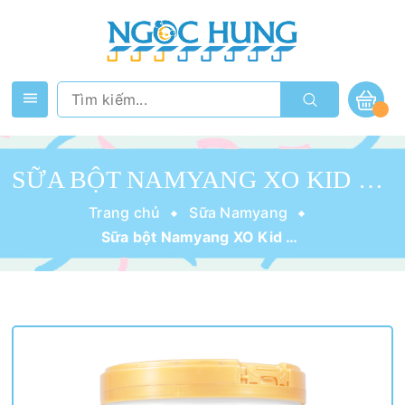
SỮA BỘT NAMYANG XO KID 800G (2-15 TUỔI)
Trang chủ
Sữa Namyang
Sữa bột Namyang XO Kid 800g (2-15 tuổi)