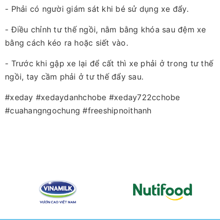
- Phải có người giám sát khi bé sử dụng xe đẩy.
- Điều chỉnh tư thế ngồi, nằm bằng khóa sau đệm xe
bằng cách kéo ra hoặc siết vào.
- Trước khi gập xe lại để cất thì xe phải ở trong tư thế
ngồi, tay cầm phải ở tư thế đẩy sau.
#xeday #xedaydanhchobe #xeday722cchobe
#cuahangngochung #freeshipnoithanh