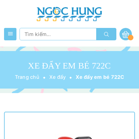
XE ĐẨY EM BÉ 722C
Trang chủ
Xe đẩy
Xe đẩy em bé 722C