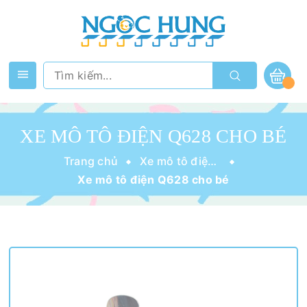
XE MÔ TÔ ĐIỆN Q628 CHO BÉ
Trang chủ
Xe mô tô điện cho bé
Xe mô tô điện Q628 cho bé