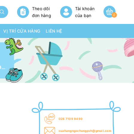
Theo dõi
Tài khoản
đơn hàng
của bạn
0
VỊ TRÍ CỬA HÀNG
LIÊN HỆ
Xe máy điện cho bé BDQ916
028 7109 9490
cuahangngochungpvh@gmail.com