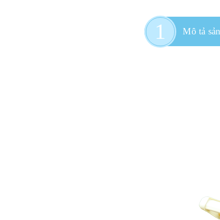
Mô tả sả