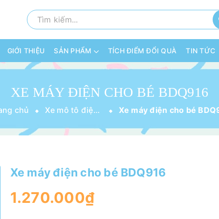
GIỚI THIỆU
SẢN PHẨM
TÍCH ĐIỂM ĐỔI QUÀ
TIN TỨC
XE MÁY ĐIỆN CHO BÉ BDQ916
ang chủ
Xe mô tô điện cho bé
Xe máy điện cho bé BDQ916
1.270.000₫