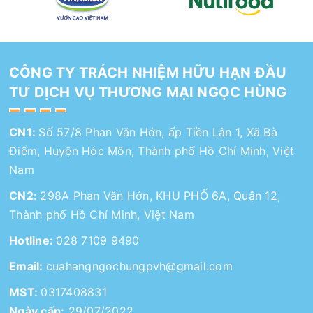
CÔNG TY TRÁCH NHIỆM HỮU HẠN ĐẦU
TƯ DỊCH VỤ THƯƠNG MẠI NGỌC HÙNG
CN1:
Số 57/8 Phan Văn Hớn, ấp Tiền Lân 1, Xã Bà
Điểm, Huyện Hóc Môn, Thành phố Hồ Chí Minh, Việt
Nam
CN2:
298A Phan Văn Hớn, KHU PHỐ 6A, Quận 12,
Thành phố Hồ Chí Minh, Việt Nam
Hotline:
028 7109 9490
Email:
cuahangngochungpvh@gmail.com
MST:
0317408831
Ngày cấp:
29/07/2022