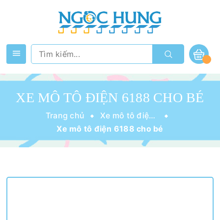
XE MÔ TÔ ĐIỆN 6188 CHO BÉ
Trang chủ
Xe mô tô điện cho bé
Xe mô tô điện 6188 cho bé