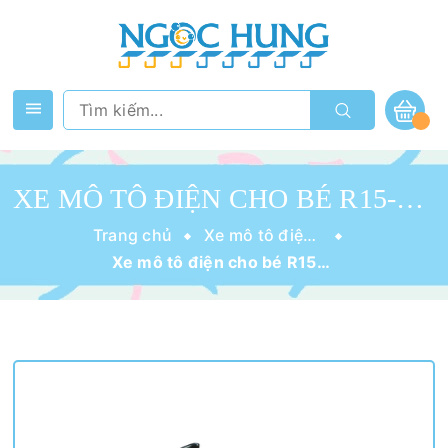
XE MÔ TÔ ĐIỆN CHO BÉ R15-T (TAY GA) VÀNG, XANH, ĐỎ, TRẮNG
Trang chủ
Xe mô tô điện cho bé
Xe mô tô điện cho bé R15-t (tay ga) vàng, xanh, đỏ, trắng