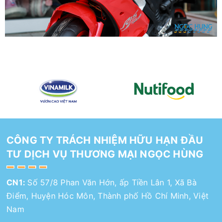
CÔNG TY TRÁCH NHIỆM HỮU HẠN ĐẦU
TƯ DỊCH VỤ THƯƠNG MẠI NGỌC HÙNG
CN1:
Số 57/8 Phan Văn Hớn, ấp Tiền Lân 1, Xã Bà
Điểm, Huyện Hóc Môn, Thành phố Hồ Chí Minh, Việt
Nam