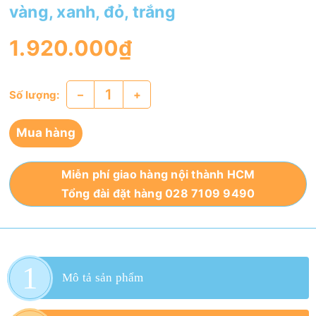
vàng, xanh, đỏ, trắng
1.920.000₫
–
+
Số lượng:
Mua hàng
Miễn phí giao hàng nội thành HCM
Tổng đài đặt hàng 028 7109 9490
Mô tả sản phẩm