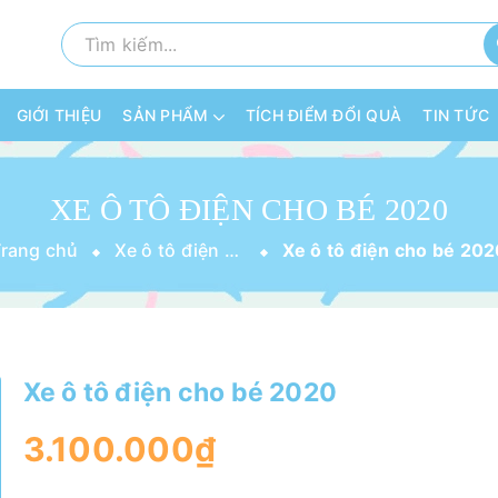
GIỚI THIỆU
SẢN PHẨM
TÍCH ĐIỂM ĐỔI QUÀ
TIN TỨC
XE Ô TÔ ĐIỆN CHO BÉ 2020
Trang chủ
Xe ô tô điện cho bé
Xe ô tô điện cho bé 20
Xe ô tô điện cho bé 2020
3.100.000₫