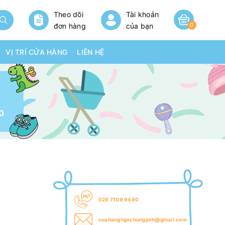
Theo dõi
Tài khoản
đơn hàng
của bạn
0
VỊ TRÍ CỬA HÀNG
LIÊN HỆ
20
028 7109 9490
cuahangngochungpvh@gmail.com