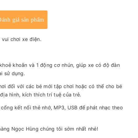
Đánh giá sản phẩm
 vui chơi xe điện.
 khoẻ khoắn và 1 động cơ nhún, giúp xe có độ đàn
ài sử dụng.
chơi đối với các bé mới tập chơi hoặc có thể cho bé
ịa hình, kích thích trí tuệ của trẻ.
c cổng kết nối thẻ nhớ, MP3, USB để phát nhạc theo
 hàng Ngọc Hùng chúng tôi sớm nhất nhé!