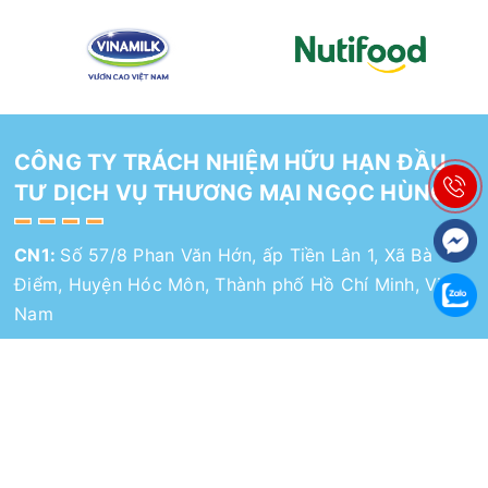
CÔNG TY TRÁCH NHIỆM HỮU HẠN ĐẦU
TƯ DỊCH VỤ THƯƠNG MẠI NGỌC HÙNG
CN1:
Số 57/8 Phan Văn Hớn, ấp Tiền Lân 1, Xã Bà
Điểm, Huyện Hóc Môn, Thành phố Hồ Chí Minh, Việt
Nam
CN2:
298A Phan Văn Hớn, KHU PHỐ 6A, Quận 12,
Thành phố Hồ Chí Minh, Việt Nam
Hotline:
028 7109 9490
Email:
cuahangngochungpvh@gmail.com