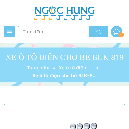
XE Ô TÔ ĐIỆN CHO BÉ BLK-819
Trang chủ
Xe ô tô điện cho bé
Xe ô tô điện cho bé BLK-819