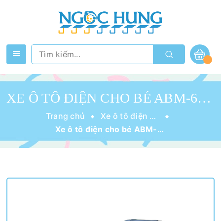
XE Ô TÔ ĐIỆN CHO BÉ ABM-6288
Trang chủ
Xe ô tô điện cho bé
Xe ô tô điện cho bé ABM-6288