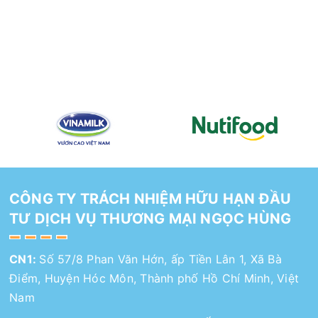
CÔNG TY TRÁCH NHIỆM HỮU HẠN ĐẦU
TƯ DỊCH VỤ THƯƠNG MẠI NGỌC HÙNG
CN1:
Số 57/8 Phan Văn Hớn, ấp Tiền Lân 1, Xã Bà
Điểm, Huyện Hóc Môn, Thành phố Hồ Chí Minh, Việt
Nam